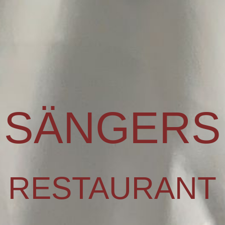
S
ÄN
GERS
RESTAURAN
T